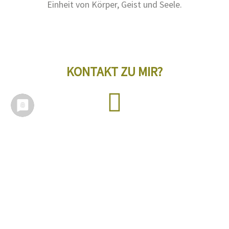
Beziehung zum Yoga. Yoga bedeutet für mich eine
Einheit von Körper, Geist und Seele.
KONTAKT ZU MIR?
Fragen? Ruf mich gerne an!
+49 175 4872371