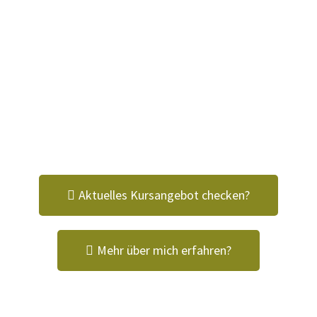
Jeder Mensch ist anders & das ist gut so! Mir ist es
besonders wichtig individuell auf dich einzugehen. Ich bin
überzeugt: Eine richtig eingesetzte Yogapraxis wirkt sich
positiv auf den gesamten Menschen & die gesamte
Anatomie des Körpers aus.
Neugierig?
Aktuelles Kursangebot checken?
Mehr über mich erfahren?